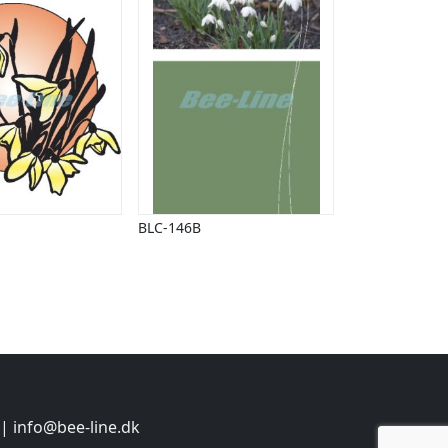
BLC-146B
 |
info@bee-line.dk