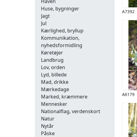
Haven
Huse, bygninger
A7392
Jagt
Jul
Kærlighed, bryllup
Kommunikation,
nyhedsformidling
Køretøjer
Landbrug
Lov, orden
Lyd, billede
Mad, drikke
Mærkedage
A6179
Marked, kræmmere
Mennesker
Nationalflag, verdenskort
Natur
Nytår
Påske