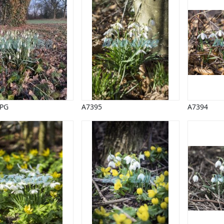
JPG
A7395
A7394