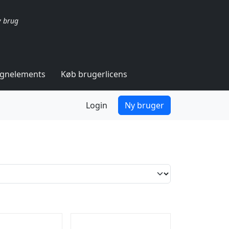
v brug
ignelements
Køb brugerlicens
Login
Ny bruger