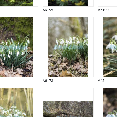
A6195
A6190
A6178
A4544