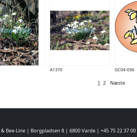
A1370
GC04-036
lægsinddeling
1
2
Næste
 & Bee-Line | Borgpladsen 8 | 6800 Varde | +45 75 22 37 00