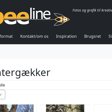
Fotos og grafik til kreati
lformat
Kontakt/om os
Inspiration
Brugsret
S
ntergækker
ér