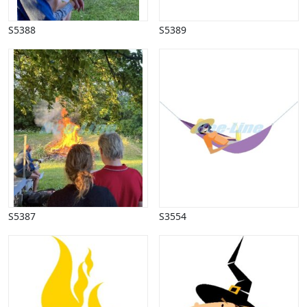
Påske
Penge, finans
S5388
S5389
Piktogrammer
Pinse
Politik, arbejdsmarked
Restauration, hotel
Scenarier
Skibe, både, søfart
Sommer
Spil
Sport
Spots
Stjernetegn, astrologi
S5387
S3554
Sundhed, sygdom
Trafik, færdsel
Uddannelse
Udsalg og andre begreber
Underholdning, kultur