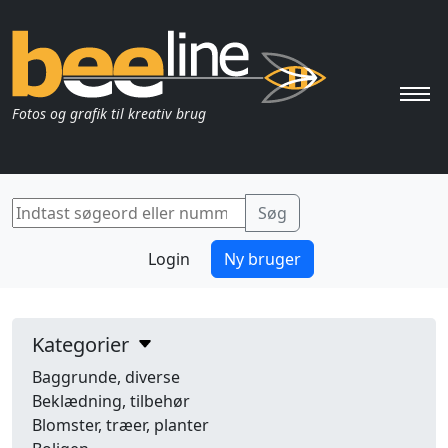
Pri
Fotos og grafik til kreativ brug
Login
Ny bruger
Kategorier
Baggrunde, diverse
Beklædning, tilbehør
Blomster, træer, planter