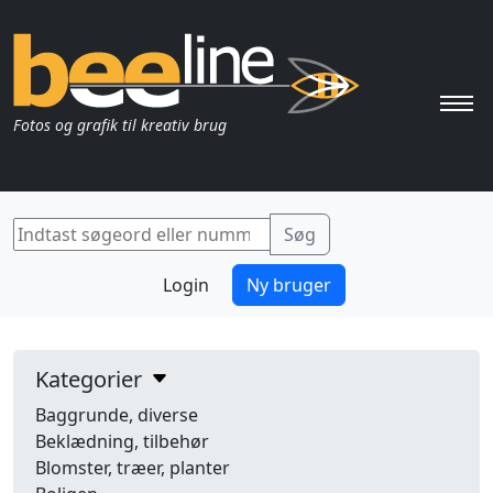
Pri
Fotos og grafik til kreativ brug
Login
Ny bruger
Kategorier
Baggrunde, diverse
Beklædning, tilbehør
Blomster, træer, planter