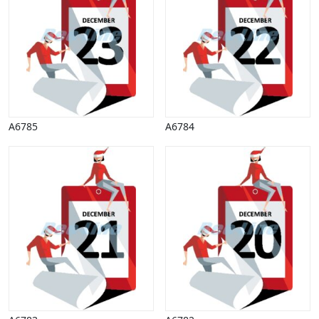
Scenarier
Skibe, både, søfart
Sommer
Spil
Sport
Spots
Stjernetegn, astrologi
Sundhed, sygdom
A6785
A6784
Trafik, færdsel
Uddannelse
Udsalg og andre begreber
Underholdning, kultur
Vinter