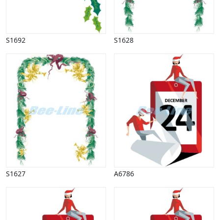
Kommunikation, nyhedsformidling
Køretøjer
Landbrug
S1692
S1628
Lov, orden
Lyd, billede
Mad, drikke
Mærkedage
Marked, kræmmere
Mennesker
Nationalflag, verdenskort
Natur
Nytår
Påske
Penge, finans
Piktogrammer
S1627
A6786
Pinse
Politik, arbejdsmarked
Restauration, hotel