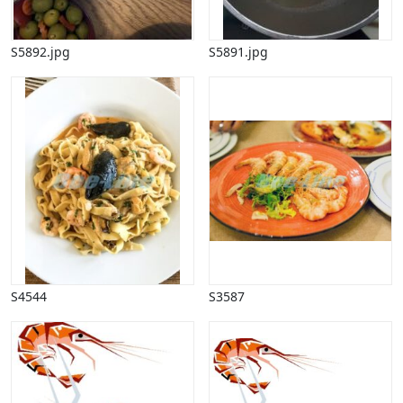
Ost, dessert, chokolade, kaffe
Øvrigt
S5892.jpg
S5891.jpg
Traditionel dansk
Mærkedage
Marked, kræmmere
Mennesker
Nationalflag, verdenskort
Natur
Nytår
Påske
Penge, finans
Piktogrammer
Pinse
Politik, arbejdsmarked
S4544
S3587
Restauration, hotel
Scenarier
Skibe, både, søfart
Sommer