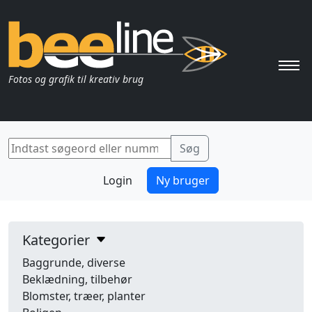
Pri
Fotos og grafik til kreativ brug
Login
Ny bruger
Kategorier
Baggrunde, diverse
Beklædning, tilbehør
Blomster, træer, planter