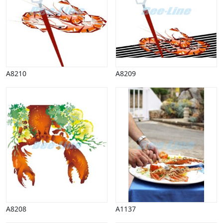
Spil
Sport
Spots
Stjernetegn, astrologi
Sundhed, sygdom
Trafik, færdsel
Uddannelse
A8210
A8209
Udsalg og andre begreber
Underholdning, kultur
Vinter
A8208
A1137