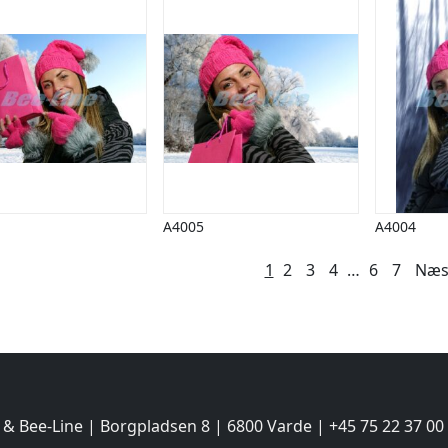
A4005
A4004
lægsinddeling
1
2
3
4
…
6
7
Næs
 & Bee-Line | Borgpladsen 8 | 6800 Varde | +45 75 22 37 00