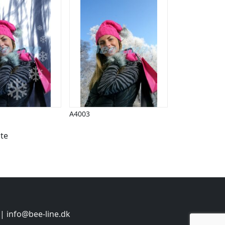
A4003
te
 |
info@bee-line.dk