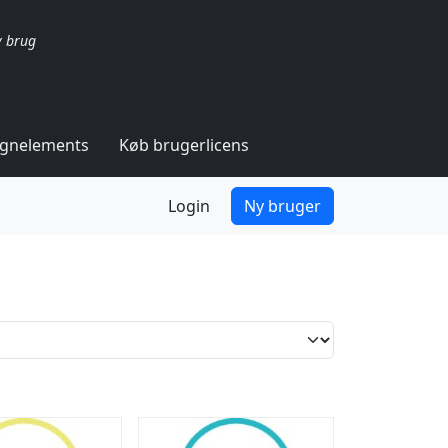
v brug
ignelements
Køb brugerlicens
Login
Ny bruger