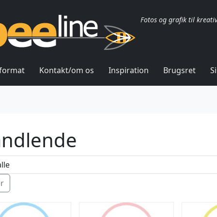
Fotos og grafik til kreati
lformat
Kontakt/om os
Inspiration
Brugsret
S
ndlende
ér