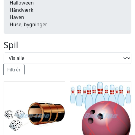
Halloween
Håndværk
Haven
Huse, bygninger
Jagt
Jul
Spil
Kærlighed, bryllup
Kommunikation, nyhedsformidling
Køretøjer
Landbrug
Filtrér
Lov, orden
Lyd, billede
Mad, drikke
Mærkedage
Marked, kræmmere
Mennesker
Nationalflag, verdenskort
Natur
Nytår