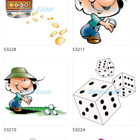
Udendørs spil
Sport
Spots
Stjernetegn, astrologi
Sundhed, sygdom
Trafik, færdsel
Uddannelse
S3228
S3211
Udsalg og andre begreber
Underholdning, kultur
Vinter
S3210
S3224