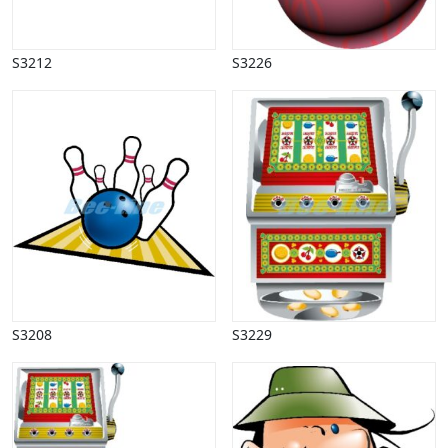
Påske
Penge, finans
S3212
S3226
Piktogrammer
Pinse
Politik, arbejdsmarked
Restauration, hotel
Scenarier
Skibe, både, søfart
Sommer
Spil
Billard
Bowling
Brætspil
Dart
S3208
S3229
Kort
Øvrigt
Terningspil
Tips, lotteri, banko