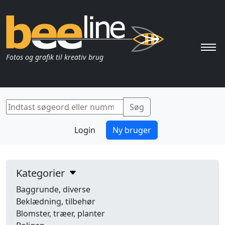
Pri
Fotos og grafik til kreativ brug
Login
Ny bruger
Kategorier
Baggrunde, diverse
Beklædning, tilbehør
Blomster, træer, planter