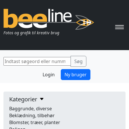
Pri
Fotos og grafik til kreativ brug
Login
Ny bruger
Kategorier
Baggrunde, diverse
Beklædning, tilbehør
Blomster, træer, planter