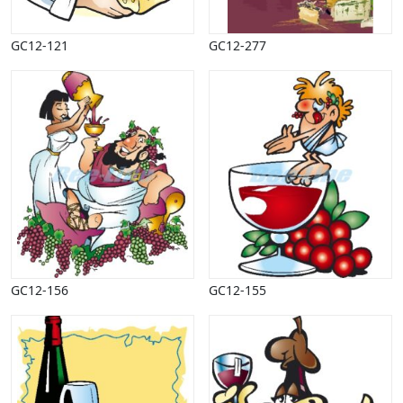
Lyd, billede
Mad, drikke
GC12-121
GC12-277
Mærkedage
Marked, kræmmere
Mennesker
Nationalflag, verdenskort
Natur
Nytår
Påske
Penge, finans
Piktogrammer
Pinse
Politik, arbejdsmarked
GC12-156
GC12-155
Restauration, hotel
Scenarier
Skibe, både, søfart
Sommer
Spil