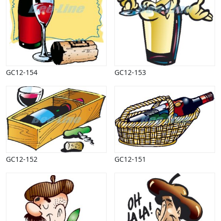
Sport
Spots
Stjernetegn, astrologi
Sundhed, sygdom
Trafik, færdsel
Uddannelse
Udsalg og andre begreber
GC12-154
GC12-153
Underholdning, kultur
Vinter
GC12-152
GC12-151