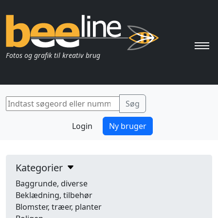
Pri
Fotos og grafik til kreativ brug
Login
Ny bruger
Kategorier
Baggrunde, diverse
Beklædning, tilbehør
Blomster, træer, planter