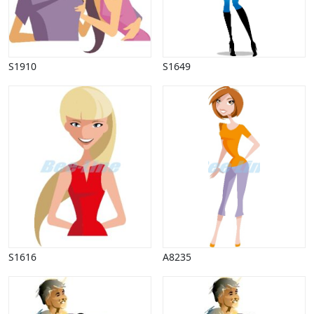
S1910
S1649
S1616
A8235