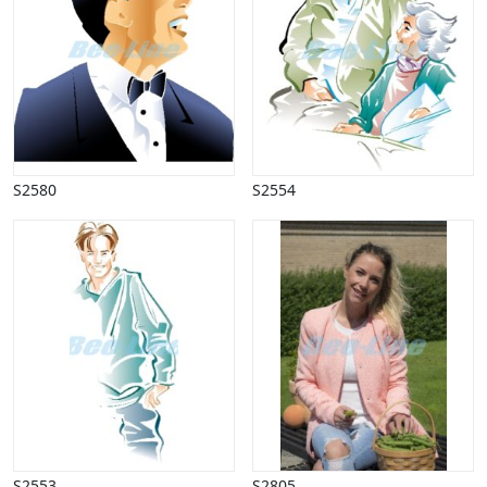
Udsalg og andre begreber
Underholdning, kultur
Vinter
S2580
S2554
S2553
S2805