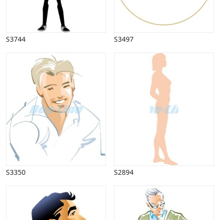
Natur
Nytår
Påske
S3744
S3497
Penge, finans
Piktogrammer
Pinse
Politik, arbejdsmarked
Restauration, hotel
Scenarier
Skibe, både, søfart
Sommer
Spil
Sport
Spots
S3350
S2894
Stjernetegn, astrologi
Sundhed, sygdom
Trafik, færdsel
Uddannelse