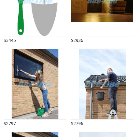
Vinter
S3445
S2936
S2797
S2796