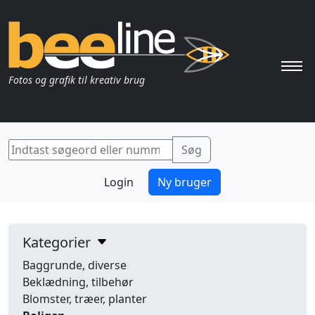
Pri
Fotos og grafik til kreativ brug
Login
Ny bruger
Kategorier
Baggrunde, diverse
Beklædning, tilbehør
Blomster, træer, planter