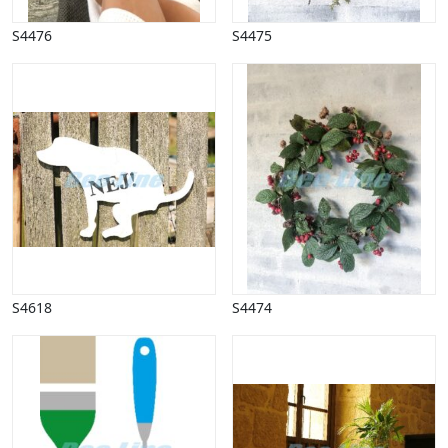
Påske
S4476
S4475
Penge, finans
Piktogrammer
Pinse
Politik, arbejdsmarked
Restauration, hotel
Scenarier
Skibe, både, søfart
Sommer
Spil
Sport
Spots
Stjernetegn, astrologi
S4618
S4474
Sundhed, sygdom
Trafik, færdsel
Uddannelse
Udsalg og andre begreber
Underholdning, kultur