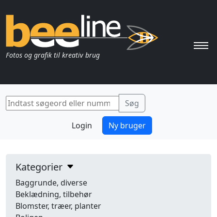
Pri
Fotos og grafik til kreativ brug
Login
Ny bruger
Kategorier
Baggrunde, diverse
Beklædning, tilbehør
Blomster, træer, planter