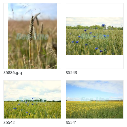
Påske
Penge, finans
Piktogrammer
Pinse
Politik, arbejdsmarked
Restauration, hotel
Scenarier
Skibe, både, søfart
Sommer
Spil
S5886.jpg
S5543
Sport
Spots
Stjernetegn, astrologi
Sundhed, sygdom
Trafik, færdsel
Uddannelse
Udsalg og andre begreber
Underholdning, kultur
S5542
S5541