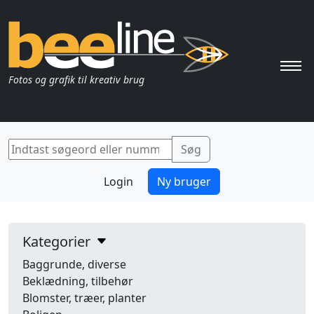
Pri
Fotos og grafik til kreativ brug
Login
Ny bruger
Kategorier
Baggrunde, diverse
Beklædning, tilbehør
Blomster, træer, planter