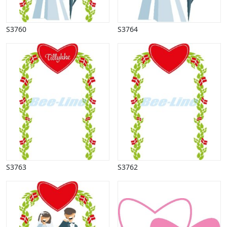
Påske
Penge, finans
S3760
S3764
Piktogrammer
Pinse
Politik, arbejdsmarked
Restauration, hotel
Scenarier
Skibe, både, søfart
Sommer
Spil
Sport
Spots
Stjernetegn, astrologi
Sundhed, sygdom
S3763
S3762
Trafik, færdsel
Uddannelse
Udsalg og andre begreber
Underholdning, kultur