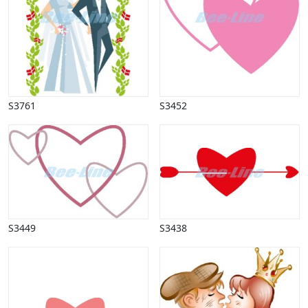
Vinter
S3761
S3452
S3449
S3438