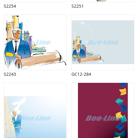
Lyd, billede
S2254
S2251
Mad, drikke
Mærkedage
Marked, kræmmere
Mennesker
Nationalflag, verdenskort
Natur
Nytår
Påske
Penge, finans
S2243
GC12-284
Piktogrammer
Pinse
Politik, arbejdsmarked
Restauration, hotel
Scenarier
Skibe, både, søfart
Sommer
Spil