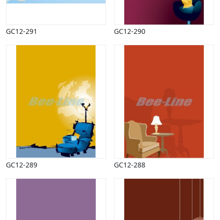
Sport
Spots
Stjernetegn, astrologi
GC12-291
GC12-290
Sundhed, sygdom
Trafik, færdsel
Uddannelse
Udsalg og andre begreber
Underholdning, kultur
Vinter
GC12-289
GC12-288