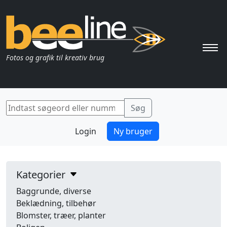
Pri
Fotos og grafik til kreativ brug
Login
Ny bruger
Kategorier
Baggrunde, diverse
Beklædning, tilbehør
Blomster, træer, planter