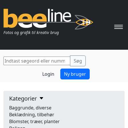
Pri
Fotos og grafik til kreativ brug
Login
Ny bruger
Kategorier
Baggrunde, diverse
Beklædning, tilbehør
Blomster, træer, planter