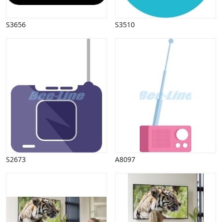
Påske
Penge, finans
S3656
S3510
Piktogrammer
Pinse
Politik, arbejdsmarked
Restauration, hotel
Scenarier
Skibe, både, søfart
Sommer
Spil
Sport
Spots
Stjernetegn, astrologi
S2673
A8097
Sundhed, sygdom
Trafik, færdsel
Uddannelse
Udsalg og andre begreber
Underholdning, kultur