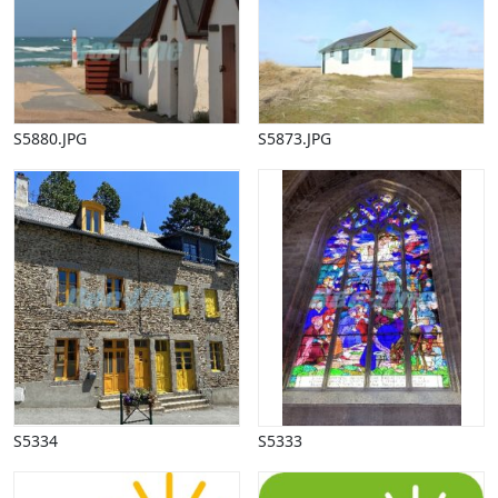
Påske
Penge, finans
Piktogrammer
Pinse
Politik, arbejdsmarked
S5880.JPG
S5873.JPG
Restauration, hotel
Scenarier
Skibe, både, søfart
Sommer
Spil
Sport
Spots
Stjernetegn, astrologi
Sundhed, sygdom
Trafik, færdsel
Uddannelse
S5334
S5333
Udsalg og andre begreber
Underholdning, kultur