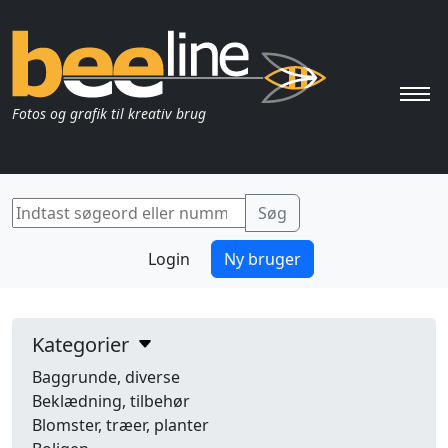
Pri
Fotos og grafik til kreativ brug
Login
Ny bruger
Kategorier
Baggrunde, diverse
Beklædning, tilbehør
Blomster, træer, planter