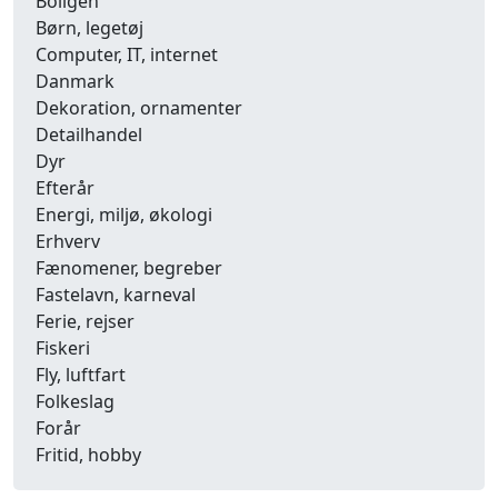
Boligen
Børn, legetøj
Computer, IT, internet
Danmark
Dekoration, ornamenter
Detailhandel
Dyr
Efterår
Energi, miljø, økologi
Erhverv
Fænomener, begreber
Fastelavn, karneval
Ferie, rejser
Fiskeri
Fly, luftfart
Folkeslag
Forår
Fritid, hobby
Frugt, grønt