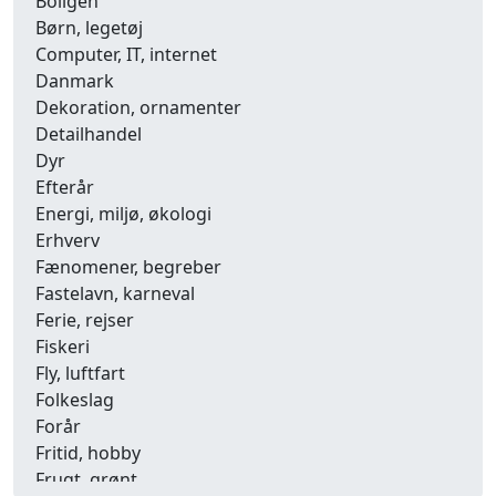
Boligen
Børn, legetøj
Computer, IT, internet
Danmark
Dekoration, ornamenter
Detailhandel
Dyr
Efterår
Energi, miljø, økologi
Erhverv
Fænomener, begreber
Fastelavn, karneval
Ferie, rejser
Fiskeri
Fly, luftfart
Folkeslag
Forår
Fritid, hobby
Frugt, grønt