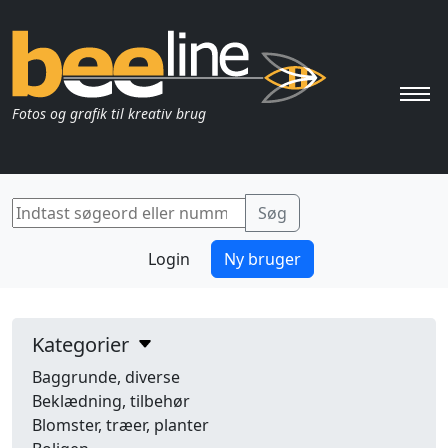
Pri
Fotos og grafik til kreativ brug
Login
Ny bruger
Kategorier
Baggrunde, diverse
Beklædning, tilbehør
Blomster, træer, planter