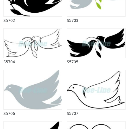
Påske
Penge, finans
Piktogrammer
S5702
S5703
Pinse
Politik, arbejdsmarked
Restauration, hotel
Scenarier
Skibe, både, søfart
Sommer
S5704
S5705
Spil
Sport
Spots
Stjernetegn, astrologi
Sundhed, sygdom
Trafik, færdsel
Uddannelse
S5706
S5707
Udsalg og andre begreber
Underholdning, kultur