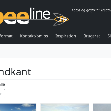
Fotos og grafik til kreati
lformat
Kontakt/om os
Inspiration
Brugsret
S
ndkant
ér