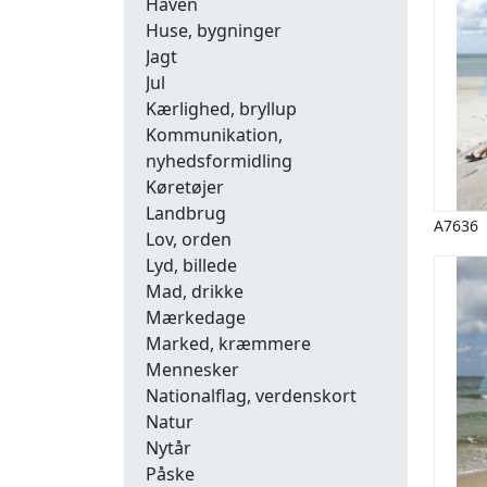
Haven
Huse, bygninger
Jagt
Jul
Kærlighed, bryllup
Kommunikation,
nyhedsformidling
Køretøjer
Landbrug
A7636
Lov, orden
Lyd, billede
Mad, drikke
Mærkedage
Marked, kræmmere
Mennesker
Nationalflag, verdenskort
Natur
Nytår
Påske