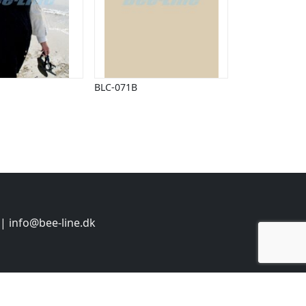
BLC-071B
 |
info@bee-line.dk