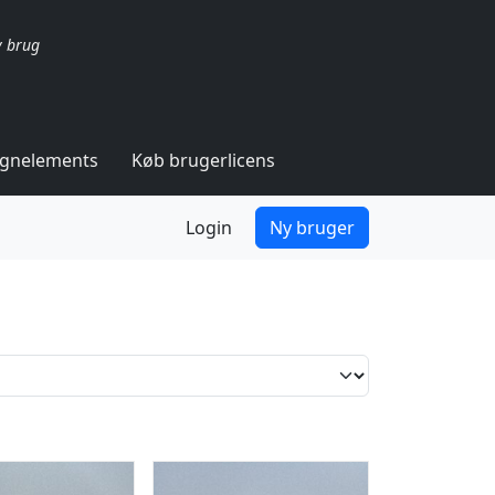
v brug
ignelements
Køb brugerlicens
Login
Ny bruger