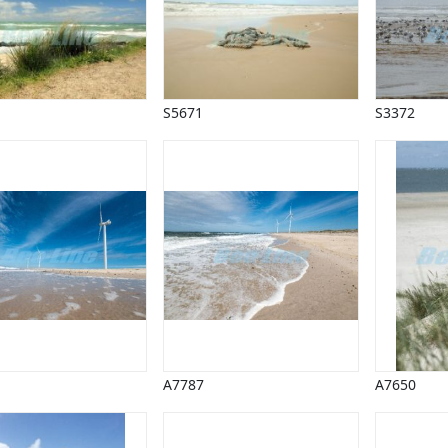
S5671
S3372
A7787
A7650