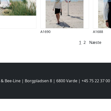
A1690
A1688
lægsinddeling
1
2
Næste
 & Bee-Line | Borgpladsen 8 | 6800 Varde | +45 75 22 37 00