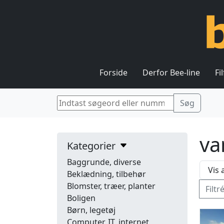
Forside
Derfor Bee-line
Fi
va
Kategorier
Baggrunde, diverse
Beklædning, tilbehør
Blomster, træer, planter
Filtr
Boligen
Børn, legetøj
Computer, IT, internet