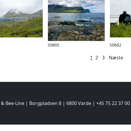
S0805
S0682
lægsinddeling
1
2
3
Næste
 & Bee-Line | Borgpladsen 8 | 6800 Varde | +45 75 22 37 00