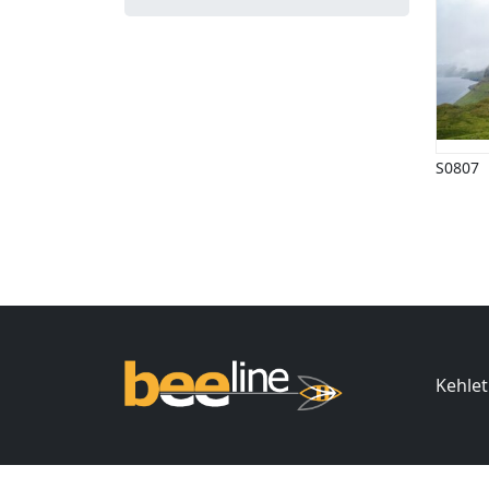
S0807
Ind
Kehlet