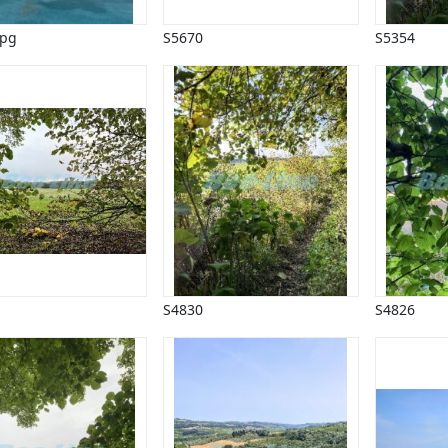
jpg
S5670
S5354
S4830
S4826