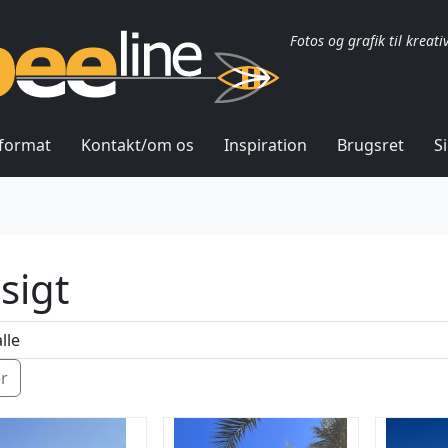
Fotos og grafik til kreati
lformat
Kontakt/om os
Inspiration
Brugsret
S
sigt
ér