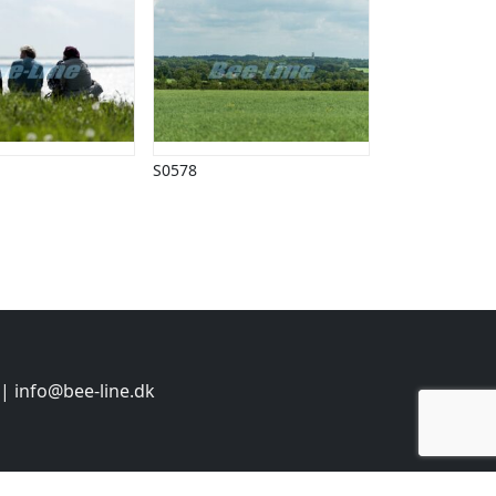
S0578
 |
info@bee-line.dk