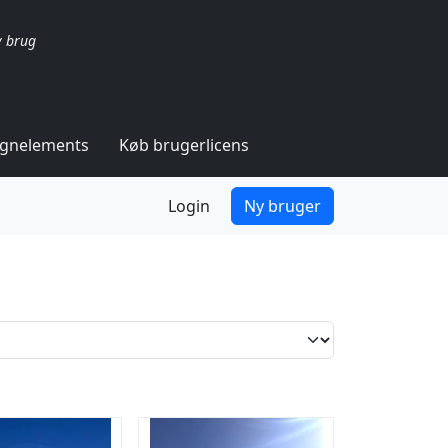
v brug
ignelements
Køb brugerlicens
Login
Ny bruger