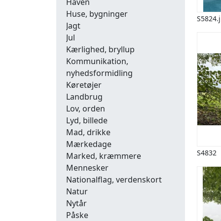
Haven
Huse, bygninger
S5824.
Jagt
Jul
Kærlighed, bryllup
Kommunikation,
nyhedsformidling
Køretøjer
Landbrug
Lov, orden
Lyd, billede
Mad, drikke
Mærkedage
S4832
Marked, kræmmere
Mennesker
Nationalflag, verdenskort
Natur
Nytår
Påske