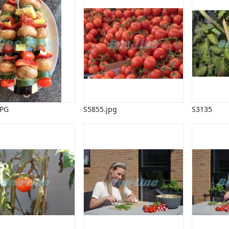
JPG
S5855.jpg
S3135