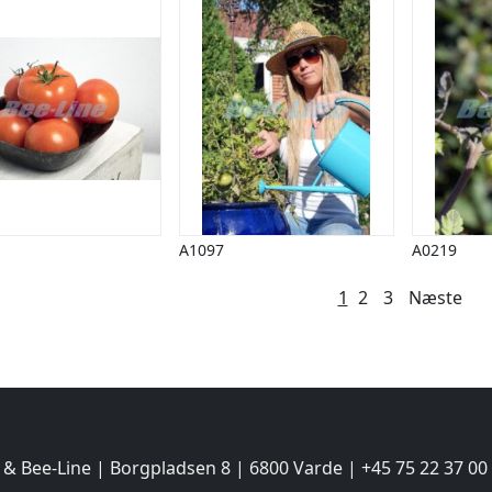
A1097
A0219
lægsinddeling
1
2
3
Næste
 & Bee-Line | Borgpladsen 8 | 6800 Varde | +45 75 22 37 00