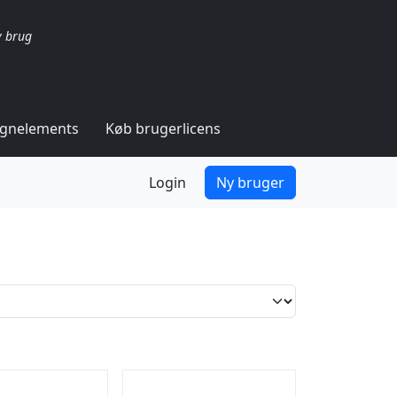
v brug
ignelements
Køb brugerlicens
Login
Ny bruger