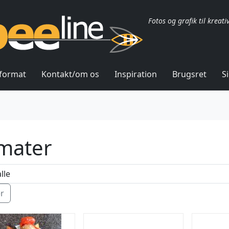
Fotos og grafik til kreati
lformat
Kontakt/om os
Inspiration
Brugsret
S
mater
ér