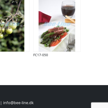
FC17-050
 |
info@bee-line.dk