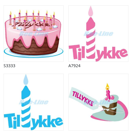
Påske
Penge, finans
Piktogrammer
Pinse
Politik, arbejdsmarked
Restauration, hotel
Scenarier
Skibe, både, søfart
Sommer
S3333
A7924
Spil
Sport
Spots
Stjernetegn, astrologi
Sundhed, sygdom
Trafik, færdsel
Uddannelse
Udsalg og andre begreber
Underholdning, kultur