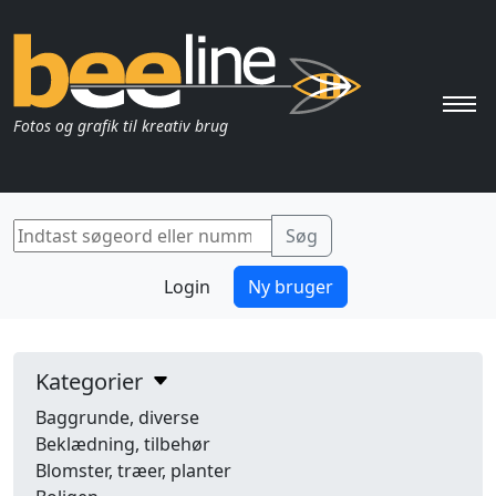
Pri
Fotos og grafik til kreativ brug
Login
Ny bruger
Kategorier
Baggrunde, diverse
Beklædning, tilbehør
Blomster, træer, planter