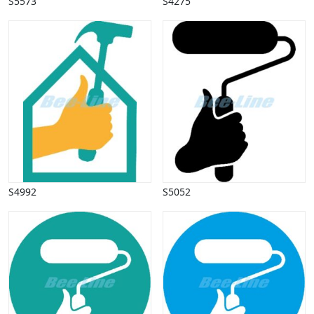
S5573
S4275
Påske
Penge, finans
Piktogrammer
Pinse
Politik, arbejdsmarked
Restauration, hotel
Scenarier
Skibe, både, søfart
Sommer
Spil
Sport
S4992
S5052
Spots
Stjernetegn, astrologi
Sundhed, sygdom
Trafik, færdsel
Uddannelse
Udsalg og andre begreber
Underholdning, kultur