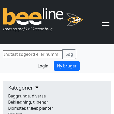
Pri
Fotos og grafik til kreativ brug
Login
Ny bruger
Kategorier
Baggrunde, diverse
Beklædning, tilbehør
Blomster, træer, planter