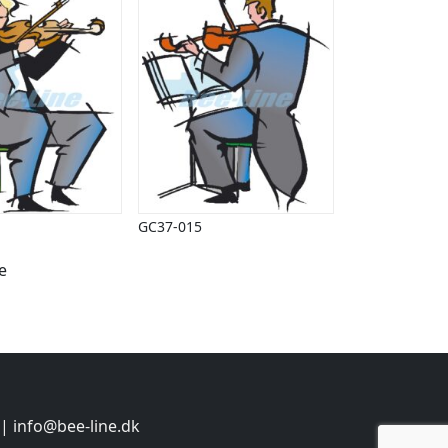
GC37-015
e
 |
info@bee-line.dk