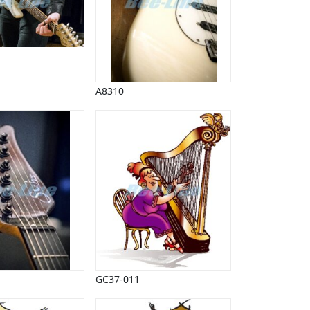
A8310
GC37-011