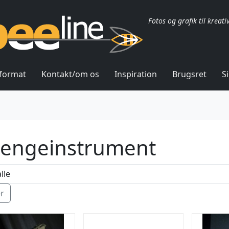
Fotos og grafik til kreati
lformat
Kontakt/om os
Inspiration
Brugsret
S
rengeinstrument
ér