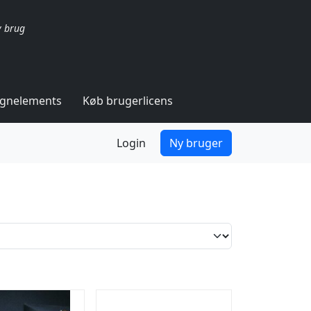
v brug
ignelements
Køb brugerlicens
Login
Ny bruger