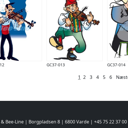
12
GC37-013
GC37-014
lægsinddeling
1
2
3
4
5
6
Næst
 & Bee-Line | Borgpladsen 8 | 6800 Varde | +45 75 22 37 00