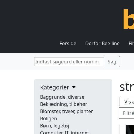
Forside
Derfor Bee-line
Fi
st
Kategorier
Baggrunde, diverse
Beklædning, tilbehør
Blomster, træer, planter
Filtr
Boligen
Børn, legetøj
Computer, IT, internet