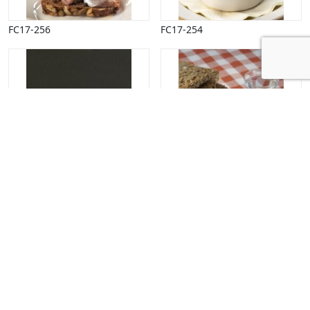
FC17-256
FC17-254
FC17-233
FC17-231
Indlægsinddeling
1
2
Næste