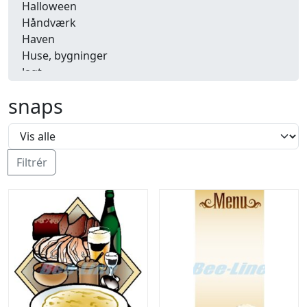
Halloween
Håndværk
Haven
Huse, bygninger
Jagt
Jul
snaps
Kærlighed, bryllup
Kommunikation, nyhedsformidling
Køretøjer
Landbrug
Filtrér
Lov, orden
Lyd, billede
Mad, drikke
Mærkedage
Marked, kræmmere
Mennesker
Nationalflag, verdenskort
Natur
Nytår