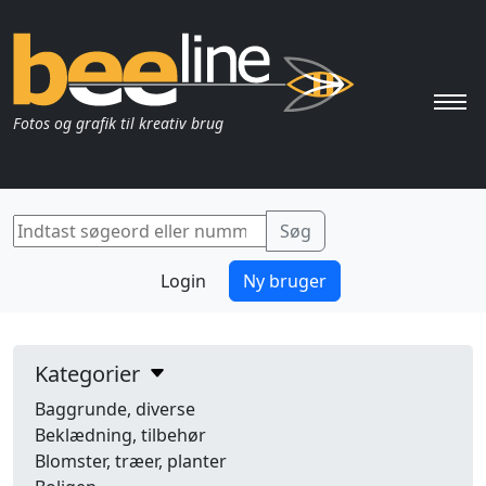
Pri
Fotos og grafik til kreativ brug
Login
Ny bruger
Kategorier
Baggrunde, diverse
Beklædning, tilbehør
Blomster, træer, planter