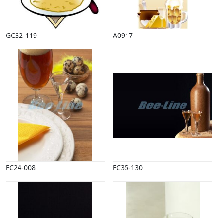
Påske
Penge, finans
Piktogrammer
GC32-119
A0917
Pinse
Politik, arbejdsmarked
Restauration, hotel
Scenarier
Skibe, både, søfart
Sommer
Spil
Sport
Spots
Stjernetegn, astrologi
Sundhed, sygdom
FC24-008
FC35-130
Trafik, færdsel
Uddannelse
Udsalg og andre begreber
Underholdning, kultur