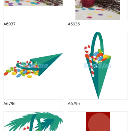
Påske
Penge, finans
Piktogrammer
A6937
A6936
Pinse
Politik, arbejdsmarked
Restauration, hotel
Scenarier
Skibe, både, søfart
Sommer
Spil
Sport
Spots
Stjernetegn, astrologi
Sundhed, sygdom
Trafik, færdsel
A6796
A6795
Uddannelse
Udsalg og andre begreber
Underholdning, kultur