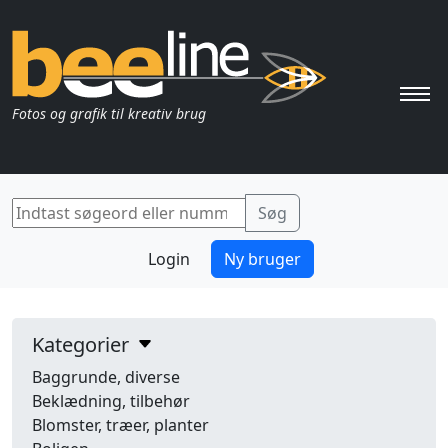
Pri
Fotos og grafik til kreativ brug
Login
Ny bruger
Kategorier
Baggrunde, diverse
Beklædning, tilbehør
Blomster, træer, planter