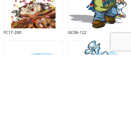
FC17-280
GC06-122
GC06-121
GC06-120
Indlægsinddeling
1
2
Næste