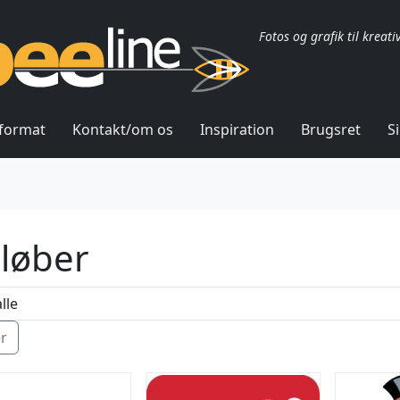
Fotos og grafik til kreati
lformat
Kontakt/om os
Inspiration
Brugsret
S
iløber
ér