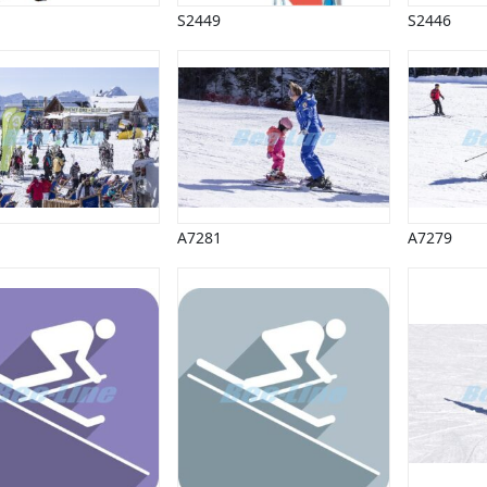
S2449
S2446
A7281
A7279