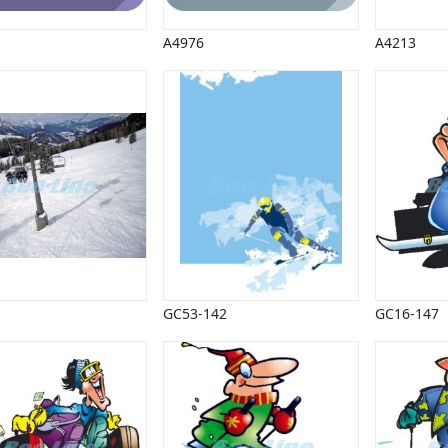
A4976
A4213
GC53-142
GC16-147