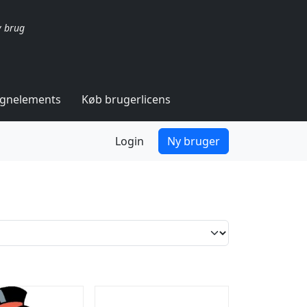
v brug
ignelements
Køb brugerlicens
Login
Ny bruger