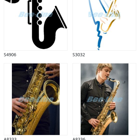
Påske
Penge, finans
Piktogrammer
Pinse
Politik, arbejdsmarked
Restauration, hotel
Scenarier
S4906
S3032
Skibe, både, søfart
Sommer
Spil
Sport
Spots
Stjernetegn, astrologi
Sundhed, sygdom
Trafik, færdsel
Uddannelse
Udsalg og andre begreber
Underholdning, kultur
A8333
A8336