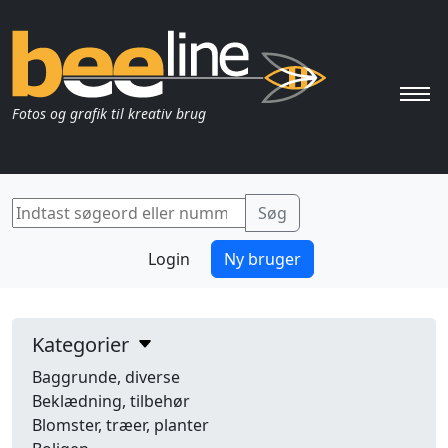
Pri
Fotos og grafik til kreativ brug
Login
Ny bruger
Kategorier
Baggrunde, diverse
Beklædning, tilbehør
Blomster, træer, planter