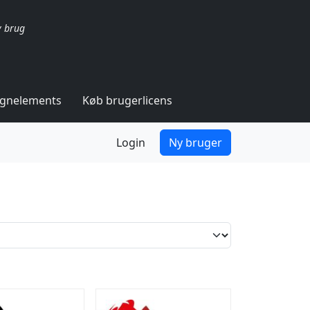
v brug
ignelements
Køb brugerlicens
Login
Ny bruger