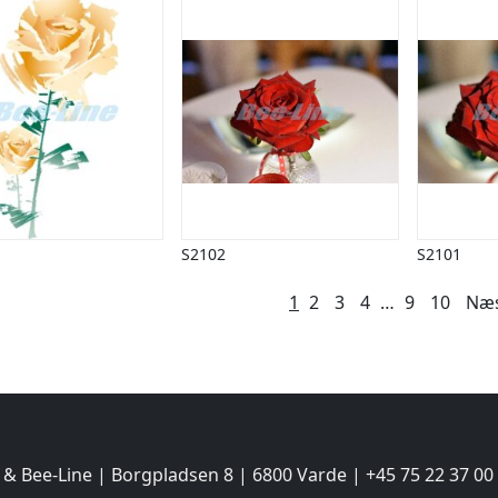
S2102
S2101
lægsinddeling
1
2
3
4
…
9
10
Næ
 & Bee-Line | Borgpladsen 8 | 6800 Varde | +45 75 22 37 00