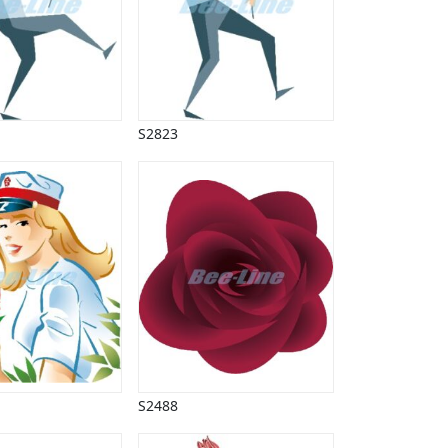
S2823
S2488