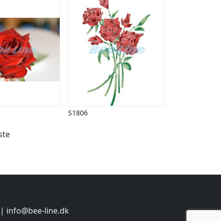
S1806
ste
 |
info@bee-line.dk