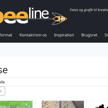
Fotos og grafik til kreati
lformat
Kontakt/om os
Inspiration
Brugsret
S
se
ér