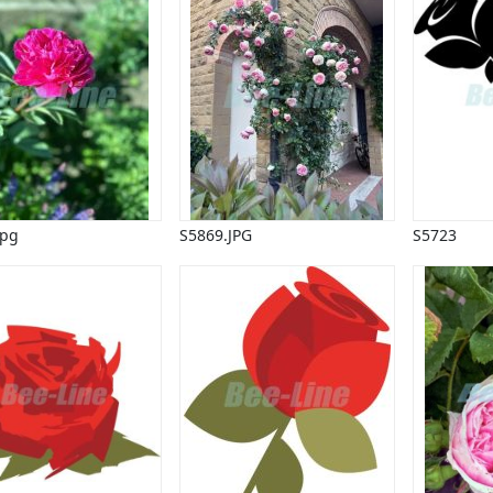
jpg
S5869.JPG
S5723