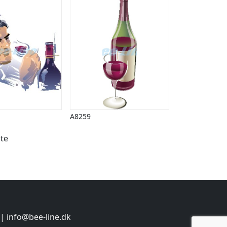
A8259
te
 |
info@bee-line.dk