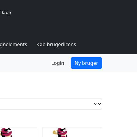
v brug
ignelements
Køb brugerlicens
Login
Ny bruger