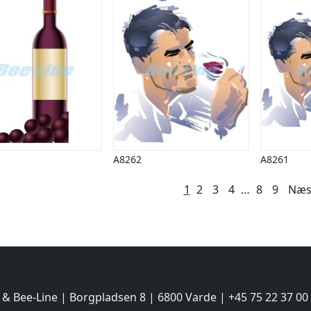
A8262
A8261
lægsinddeling
1
2
3
4
…
8
9
Næs
 & Bee-Line | Borgpladsen 8 | 6800 Varde | +45 75 22 37 00