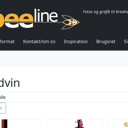
Fotos og grafik til kreati
lformat
Kontakt/om os
Inspiration
Brugsret
S
dvin
ér