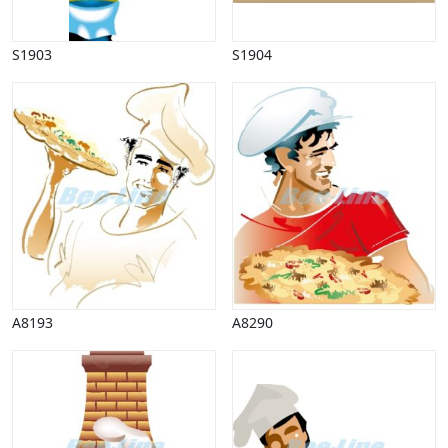
Påske
Penge, finans
S1903
S1904
Piktogrammer
Pinse
Politik, arbejdsmarked
Restauration, hotel
Scenarier
Skibe, både, søfart
Sommer
Spil
Sport
Spots
Stjernetegn, astrologi
A8193
A8290
Sundhed, sygdom
Trafik, færdsel
Uddannelse
Udsalg og andre begreber
Underholdning, kultur