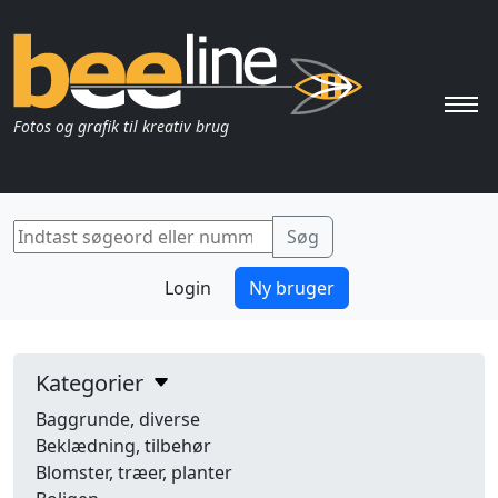
Pri
Fotos og grafik til kreativ brug
Login
Ny bruger
Kategorier
Baggrunde, diverse
Beklædning, tilbehør
Blomster, træer, planter