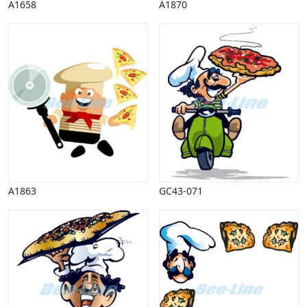
A1658
A1870
A1863
GC43-071