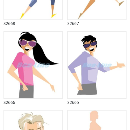
Påske
Penge, finans
Piktogrammer
S2668
S2667
Pinse
Politik, arbejdsmarked
Restauration, hotel
Scenarier
Skibe, både, søfart
Sommer
Spil
Sport
Spots
Stjernetegn, astrologi
Sundhed, sygdom
Trafik, færdsel
S2666
S2665
Uddannelse
Udsalg og andre begreber
Underholdning, kultur