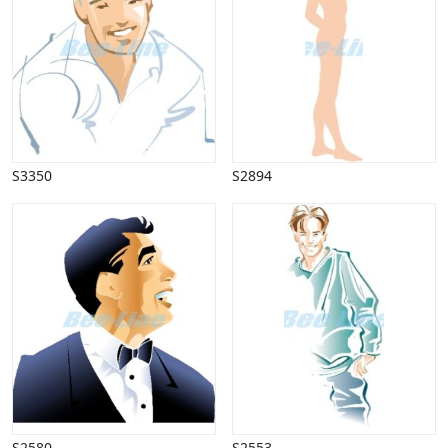
Vinter
S3350
S2894
S2580
S2553