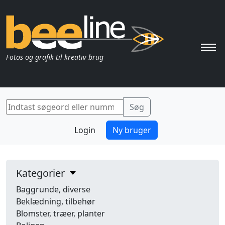
Pri
Fotos og grafik til kreativ brug
Login
Ny bruger
Kategorier
Baggrunde, diverse
Beklædning, tilbehør
Blomster, træer, planter