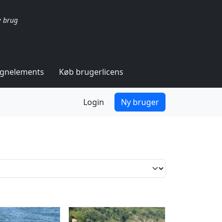
v brug
ignelements
Køb brugerlicens
Login
Ny bruger