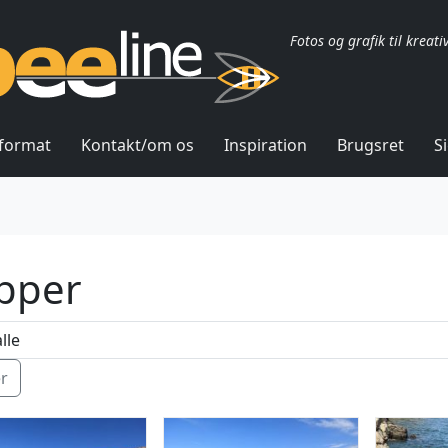
Fotos og grafik til kreati
lformat
Kontakt/om os
Inspiration
Brugsret
S
ipper
ér