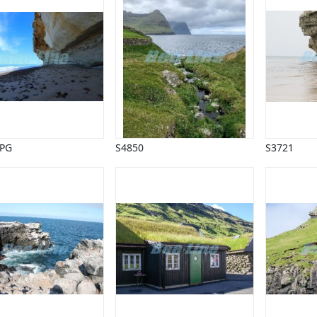
JPG
S4850
S3721