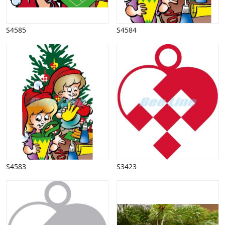
Påske
Penge, finans
S4585
S4584
Piktogrammer
Pinse
Politik, arbejdsmarked
Restauration, hotel
Scenarier
Skibe, både, søfart
Sommer
Spil
Sport
Spots
Stjernetegn, astrologi
Sundhed, sygdom
S4583
S3423
Trafik, færdsel
Uddannelse
Udsalg og andre begreber
Underholdning, kultur