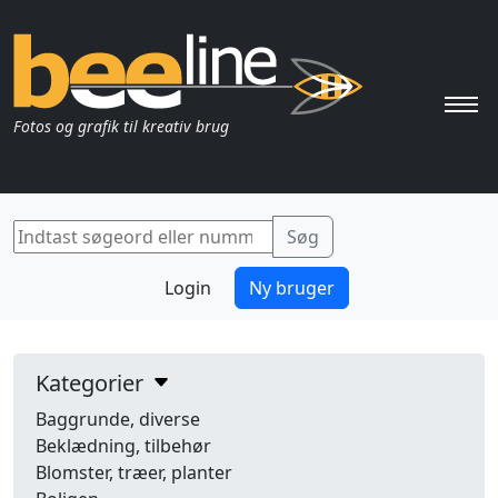
Pri
Fotos og grafik til kreativ brug
Login
Ny bruger
Kategorier
Baggrunde, diverse
Beklædning, tilbehør
Blomster, træer, planter