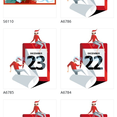
Påske
Penge, finans
Piktogrammer
S6110
A6786
Pinse
Politik, arbejdsmarked
Restauration, hotel
Scenarier
Skibe, både, søfart
Sommer
Spil
Sport
Spots
Stjernetegn, astrologi
Sundhed, sygdom
Trafik, færdsel
A6785
A6784
Uddannelse
Udsalg og andre begreber
Underholdning, kultur