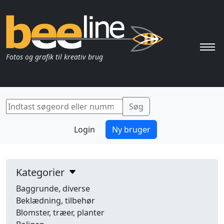
Pri
Fotos og grafik til kreativ brug
Login
Ny bruger
Kategorier
Baggrunde, diverse
Beklædning, tilbehør
Blomster, træer, planter