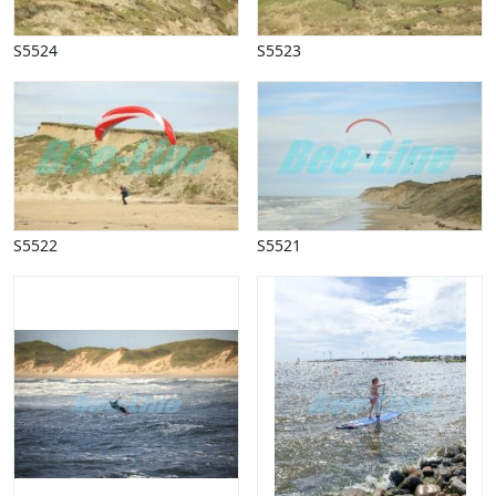
Påske
Penge, finans
S5524
S5523
Piktogrammer
Pinse
Politik, arbejdsmarked
Restauration, hotel
Scenarier
Skibe, både, søfart
Sommer
S5522
S5521
Spil
Sport
Spots
Stjernetegn, astrologi
Sundhed, sygdom
Trafik, færdsel
Uddannelse
Udsalg og andre begreber
Underholdning, kultur