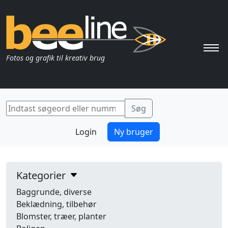
Pri
Fotos og grafik til kreativ brug
Login
Ny bruger
Kategorier
Baggrunde, diverse
Beklædning, tilbehør
Blomster, træer, planter