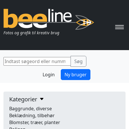
Pri
Fotos og grafik til kreativ brug
Login
Ny bruger
Kategorier
Baggrunde, diverse
Beklædning, tilbehør
Blomster, træer, planter