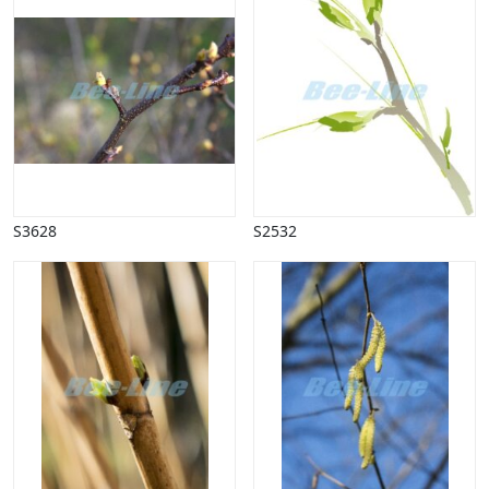
Påske
Penge, finans
Piktogrammer
Pinse
Politik, arbejdsmarked
Restauration, hotel
Scenarier
Skibe, både, søfart
Sommer
S3628
S2532
Spil
Sport
Spots
Stjernetegn, astrologi
Sundhed, sygdom
Trafik, færdsel
Uddannelse
Udsalg og andre begreber
Underholdning, kultur