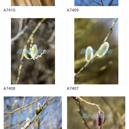
Vinter
A7410
A7409
A7408
A7407