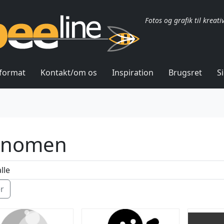
Fotos og grafik til kreati
lformat
Kontakt/om os
Inspiration
Brugsret
S
ænomen
ér