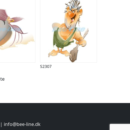
S2307
te
 |
info@bee-line.dk