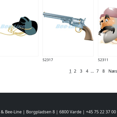
S2317
S2311
lægsinddeling
1
2
3
4
…
7
8
Næs
 & Bee-Line | Borgpladsen 8 | 6800 Varde | +45 75 22 37 00