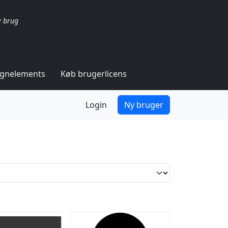
v brug
ignelements
Køb brugerlicens
Login
Ny bruger