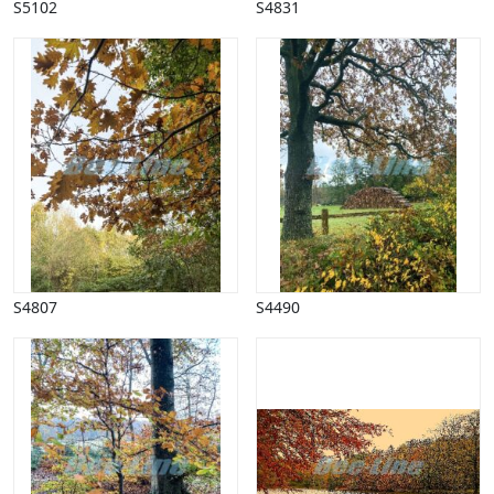
S5102
S4831
S4807
S4490