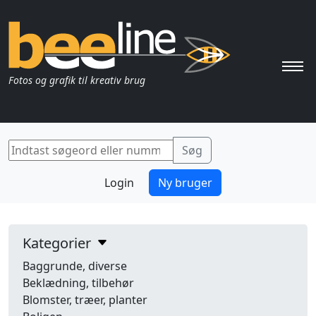
Pri
Fotos og grafik til kreativ brug
Login
Ny bruger
Kategorier
Baggrunde, diverse
Beklædning, tilbehør
Blomster, træer, planter