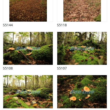
Vinter
S5144
S5118
S5108
S5107