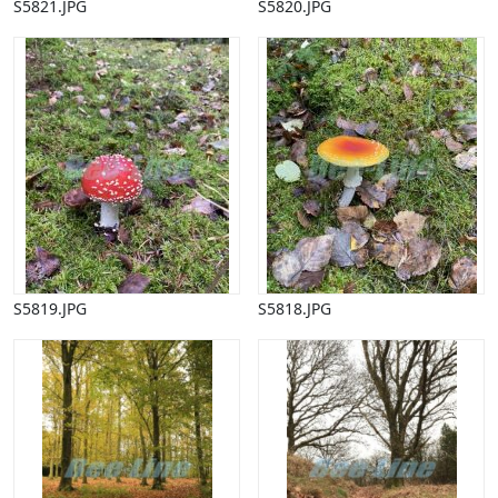
S5821.JPG
S5820.JPG
Påske
Penge, finans
Piktogrammer
Pinse
Politik, arbejdsmarked
Restauration, hotel
Scenarier
Skibe, både, søfart
Sommer
Spil
Sport
S5819.JPG
S5818.JPG
Spots
Stjernetegn, astrologi
Sundhed, sygdom
Trafik, færdsel
Uddannelse
Udsalg og andre begreber
Underholdning, kultur