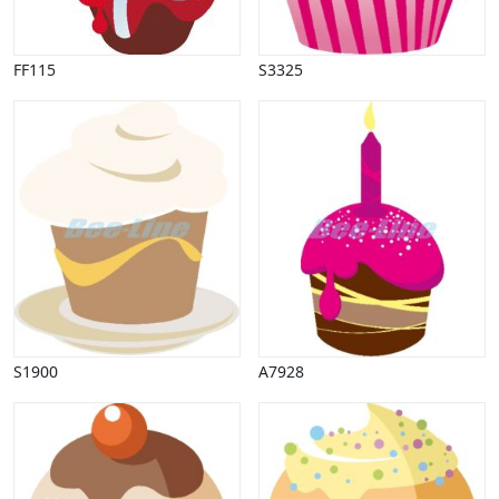
Påske
Penge, finans
FF115
S3325
Piktogrammer
Pinse
Politik, arbejdsmarked
Restauration, hotel
Scenarier
Skibe, både, søfart
Sommer
Spil
Sport
Spots
Stjernetegn, astrologi
Sundhed, sygdom
S1900
A7928
Trafik, færdsel
Uddannelse
Udsalg og andre begreber
Underholdning, kultur