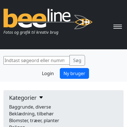
Pri
Fotos og grafik til kreativ brug
Login
Ny bruger
Kategorier
Baggrunde, diverse
Beklædning, tilbehør
Blomster, træer, planter