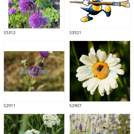
Vinter
S5312
S3521
S2911
S2907