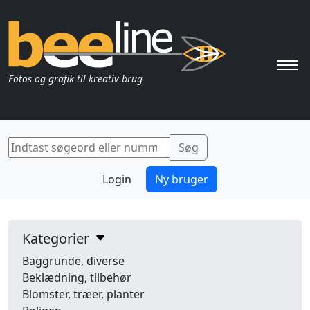
Pri
Fotos og grafik til kreativ brug
Login
Ny bruger
Kategorier
Baggrunde, diverse
Beklædning, tilbehør
Blomster, træer, planter