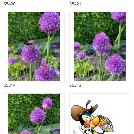
S5420
S5421
Påske
Penge, finans
Piktogrammer
Pinse
Politik, arbejdsmarked
Restauration, hotel
Scenarier
Skibe, både, søfart
Sommer
Spil
Sport
Spots
S5314
S5313
Stjernetegn, astrologi
Sundhed, sygdom
Trafik, færdsel
Uddannelse
Udsalg og andre begreber
Underholdning, kultur