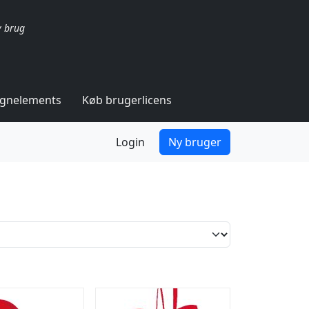
v brug
ignelements
Køb brugerlicens
Login
Ny bruger