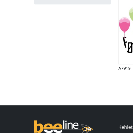
A7919
Ind
Kehlet