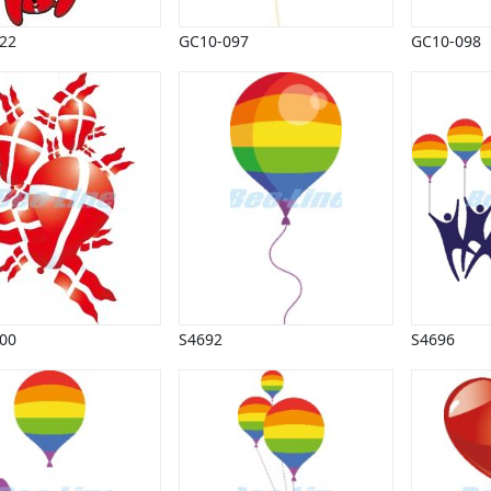
22
GC10-097
GC10-098
00
S4692
S4696