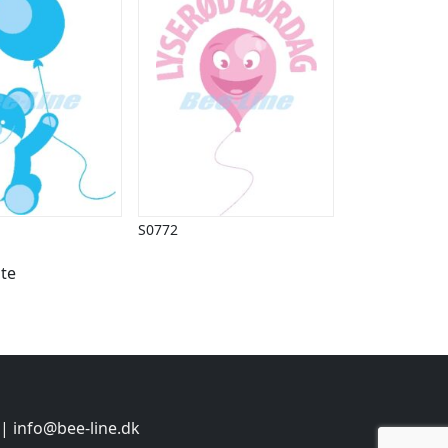
S0772
te
 |
info@bee-line.dk