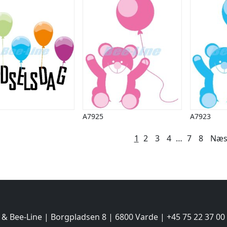
A7925
A7923
lægsinddeling
1
2
3
4
…
7
8
Næs
 & Bee-Line | Borgpladsen 8 | 6800 Varde | +45 75 22 37 00