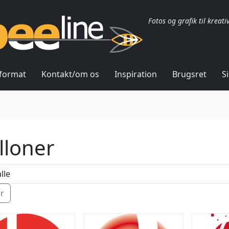
Fotos og grafik til kreati
lformat
Kontakt/om os
Inspiration
Brugsret
S
lloner
ér