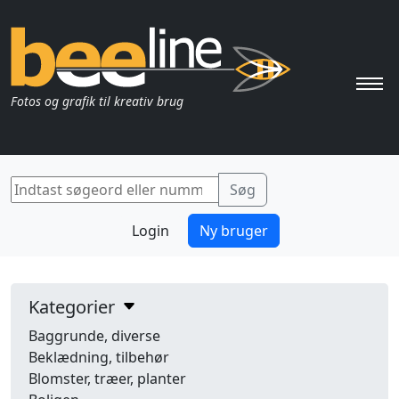
Pri
Fotos og grafik til kreativ brug
Login
Ny bruger
Kategorier
Baggrunde, diverse
Beklædning, tilbehør
Blomster, træer, planter