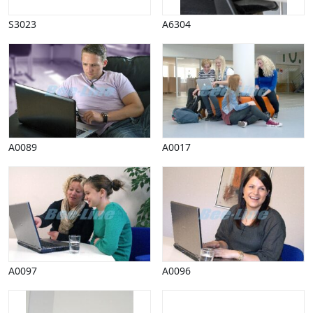
Påske
S3023
A6304
Penge, finans
Piktogrammer
Pinse
Politik, arbejdsmarked
Restauration, hotel
Scenarier
Skibe, både, søfart
Sommer
A0089
A0017
Spil
Sport
Spots
Stjernetegn, astrologi
Sundhed, sygdom
Trafik, færdsel
Uddannelse
A0097
A0096
Udsalg og andre begreber
Underholdning, kultur