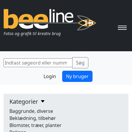
Pri
Fotos og grafik til kreativ brug
Login
Ny bruger
Kategorier
Baggrunde, diverse
Beklædning, tilbehør
Blomster, træer, planter