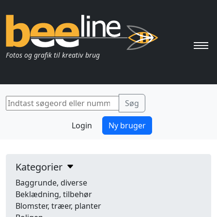
Pri
Fotos og grafik til kreativ brug
Login
Ny bruger
Kategorier
Baggrunde, diverse
Beklædning, tilbehør
Blomster, træer, planter