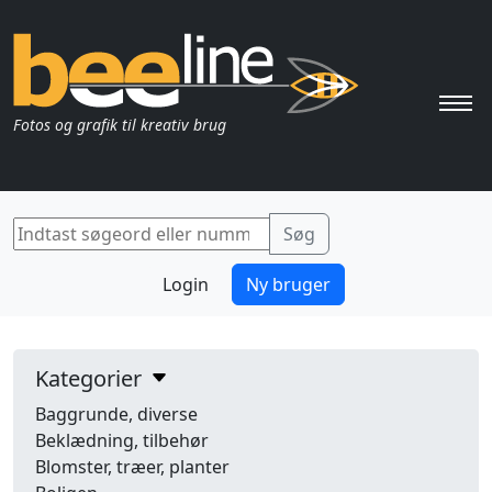
Pri
Fotos og grafik til kreativ brug
Login
Ny bruger
Kategorier
Baggrunde, diverse
Beklædning, tilbehør
Blomster, træer, planter