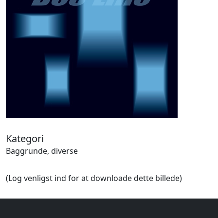
Halloween
Håndværk
Haven
Huse, bygninger
Jagt
Jul
Kærlighed, bryllup
Kommunikation, nyhedsformidling
Køretøjer
Landbrug
Lov, orden
Lyd, billede
Kategori
Mad, drikke
Baggrunde, diverse
Mærkedage
Marked, kræmmere
(Log venligst ind for at downloade dette billede)
Mennesker
Nationalflag, verdenskort
Natur
Nytår