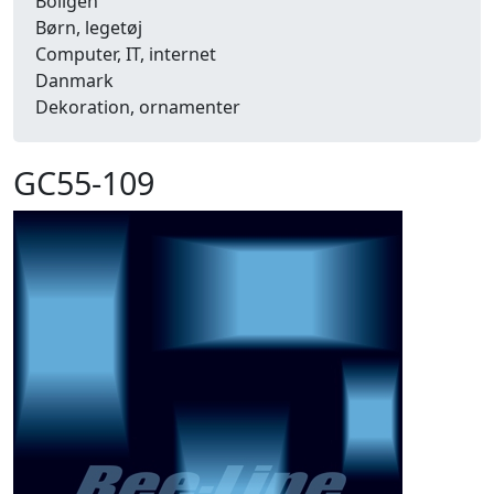
Boligen
Børn, legetøj
Computer, IT, internet
Danmark
Dekoration, ornamenter
Detailhandel
Dyr
GC55-109
Efterår
Energi, miljø, økologi
Erhverv
Fænomener, begreber
Fastelavn, karneval
Ferie, rejser
Fiskeri
Fly, luftfart
Folkeslag
Forår
Fritid, hobby
Frugt, grønt