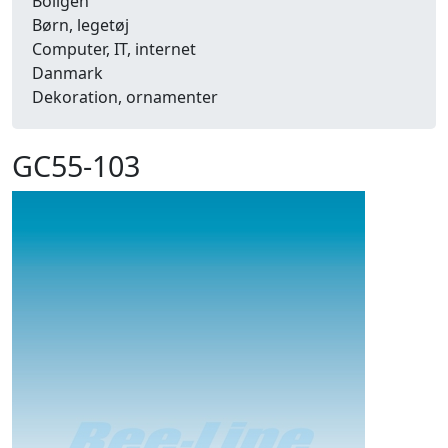
Boligen
Børn, legetøj
Computer, IT, internet
Danmark
Dekoration, ornamenter
Detailhandel
Dyr
GC55-103
Efterår
Energi, miljø, økologi
Erhverv
Fænomener, begreber
Fastelavn, karneval
Ferie, rejser
Fiskeri
Fly, luftfart
Folkeslag
Forår
Fritid, hobby
Frugt, grønt