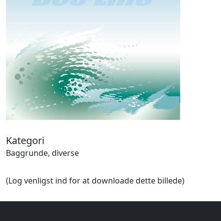
Halloween
Håndværk
Haven
Huse, bygninger
Jagt
Jul
Kærlighed, bryllup
Kommunikation, nyhedsformidling
Køretøjer
Landbrug
Lov, orden
Lyd, billede
Kategori
Mad, drikke
Baggrunde, diverse
Mærkedage
Marked, kræmmere
(Log venligst ind for at downloade dette billede)
Mennesker
Nationalflag, verdenskort
Natur
Nytår