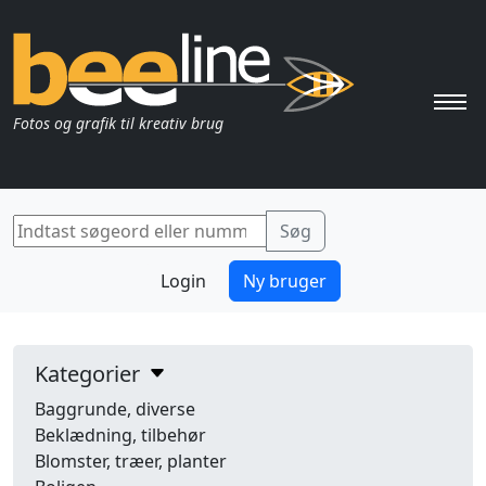
Pri
Fotos og grafik til kreativ brug
Login
Ny bruger
Kategorier
Baggrunde, diverse
Beklædning, tilbehør
Blomster, træer, planter