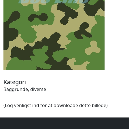
Halloween
Håndværk
Haven
Huse, bygninger
Jagt
Jul
Kærlighed, bryllup
Kommunikation, nyhedsformidling
Køretøjer
Landbrug
Lov, orden
Lyd, billede
Kategori
Mad, drikke
Baggrunde, diverse
Mærkedage
Marked, kræmmere
(Log venligst ind for at downloade dette billede)
Mennesker
Nationalflag, verdenskort
Natur
Nytår