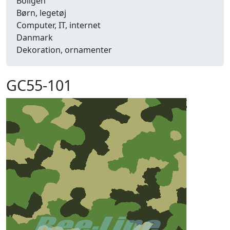
Boligen
Børn, legetøj
Computer, IT, internet
Danmark
Dekoration, ornamenter
Detailhandel
Dyr
GC55-101
Efterår
Energi, miljø, økologi
Erhverv
Fænomener, begreber
Fastelavn, karneval
Ferie, rejser
Fiskeri
Fly, luftfart
Folkeslag
Forår
Fritid, hobby
Frugt, grønt