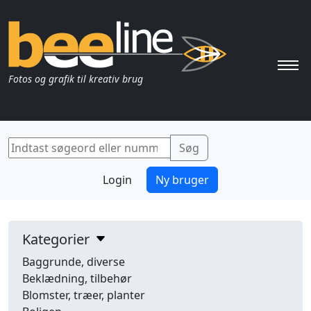
Pri
Fotos og grafik til kreativ brug
Login
Ny bruger
Kategorier
Baggrunde, diverse
Beklædning, tilbehør
Blomster, træer, planter