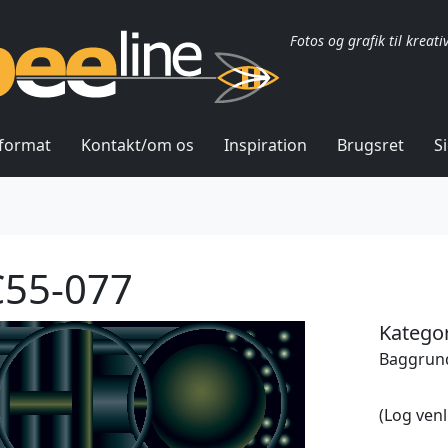
Fotos og grafik til kreati
lformat
Kontakt/om os
Inspiration
Brugsret
S
55-077
Kategor
Baggrund
(Log venl