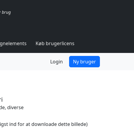
v brug
ignelements
Køb brugerlicens
Login
Ny bruger
i
e, diverse
igst ind for at downloade dette billede)