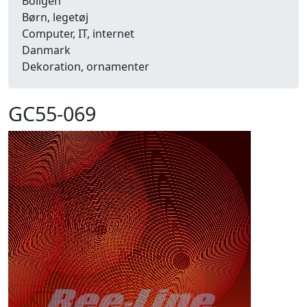
Boligen
Børn, legetøj
Computer, IT, internet
Danmark
Dekoration, ornamenter
Detailhandel
Dyr
GC55-069
Efterår
Energi, miljø, økologi
Erhverv
Fænomener, begreber
Fastelavn, karneval
Ferie, rejser
Fiskeri
Fly, luftfart
Folkeslag
Forår
Fritid, hobby
Frugt, grønt