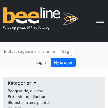
Pri
Fotos og grafik til kreativ brug
Login
Ny bruger
Kategorier
Baggrunde, diverse
Beklædning, tilbehør
Blomster, træer, planter