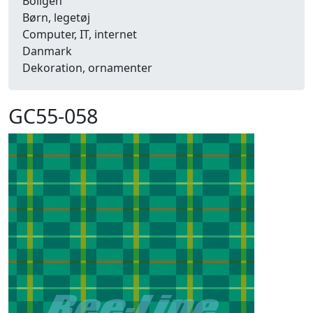
Boligen
Børn, legetøj
Computer, IT, internet
Danmark
Dekoration, ornamenter
Detailhandel
Dyr
GC55-058
Efterår
Energi, miljø, økologi
Erhverv
Fænomener, begreber
Fastelavn, karneval
Ferie, rejser
Fiskeri
Fly, luftfart
Folkeslag
Forår
Fritid, hobby
Frugt, grønt