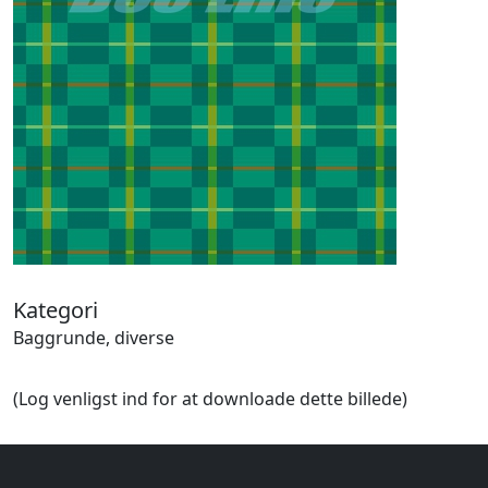
Halloween
Håndværk
Haven
Huse, bygninger
Jagt
Jul
Kærlighed, bryllup
Kommunikation, nyhedsformidling
Køretøjer
Landbrug
Lov, orden
Lyd, billede
Kategori
Mad, drikke
Baggrunde, diverse
Mærkedage
Marked, kræmmere
(Log venligst ind for at downloade dette billede)
Mennesker
Nationalflag, verdenskort
Natur
Nytår