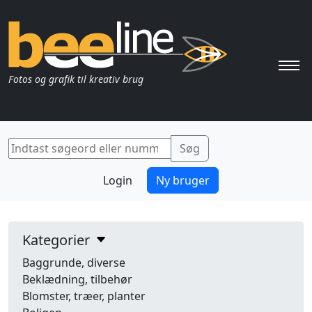
Pri
Fotos og grafik til kreativ brug
Login
Ny bruger
Kategorier
Baggrunde, diverse
Beklædning, tilbehør
Blomster, træer, planter