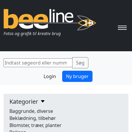
Pri
Fotos og grafik til kreativ brug
Login
Ny bruger
Kategorier
Baggrunde, diverse
Beklædning, tilbehør
Blomster, træer, planter