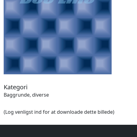
Halloween
Håndværk
Haven
Huse, bygninger
Jagt
Jul
Kærlighed, bryllup
Kommunikation, nyhedsformidling
Køretøjer
Landbrug
Lov, orden
Lyd, billede
Kategori
Mad, drikke
Baggrunde, diverse
Mærkedage
Marked, kræmmere
(Log venligst ind for at downloade dette billede)
Mennesker
Nationalflag, verdenskort
Natur
Nytår