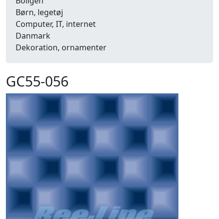
Boligen
Børn, legetøj
Computer, IT, internet
Danmark
Dekoration, ornamenter
Detailhandel
Dyr
GC55-056
Efterår
Energi, miljø, økologi
Erhverv
Fænomener, begreber
Fastelavn, karneval
Ferie, rejser
Fiskeri
Fly, luftfart
Folkeslag
Forår
Fritid, hobby
Frugt, grønt