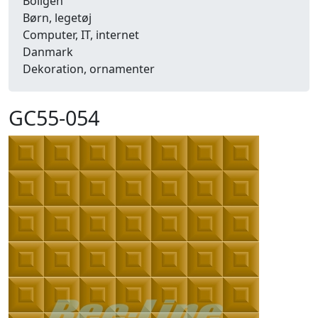
Boligen
Børn, legetøj
Computer, IT, internet
Danmark
Dekoration, ornamenter
Detailhandel
Dyr
GC55-054
Efterår
Energi, miljø, økologi
Erhverv
Fænomener, begreber
Fastelavn, karneval
Ferie, rejser
Fiskeri
Fly, luftfart
Folkeslag
Forår
Fritid, hobby
Frugt, grønt