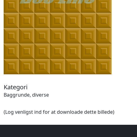
Halloween
Håndværk
Haven
Huse, bygninger
Jagt
Jul
Kærlighed, bryllup
Kommunikation, nyhedsformidling
Køretøjer
Landbrug
Lov, orden
Lyd, billede
Kategori
Mad, drikke
Baggrunde, diverse
Mærkedage
Marked, kræmmere
(Log venligst ind for at downloade dette billede)
Mennesker
Nationalflag, verdenskort
Natur
Nytår