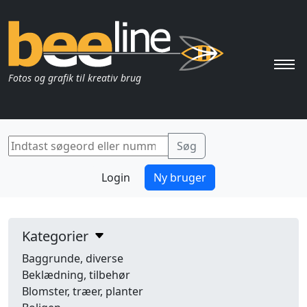
Pri
Fotos og grafik til kreativ brug
Login
Ny bruger
Kategorier
Baggrunde, diverse
Beklædning, tilbehør
Blomster, træer, planter